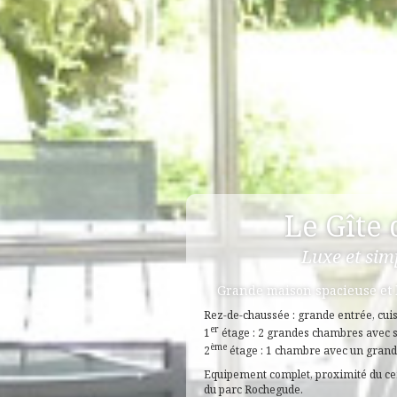
Le Gîte 
Luxe et sim
Grande maison spacieuse et 
Rez-de-chaussée : grande entrée, cuisi
er
1
étage : 2 grandes chambres avec sal
ème
2
étage : 1 chambre avec un grand 
Equipement complet, proximité du cen
du parc Rochegude.